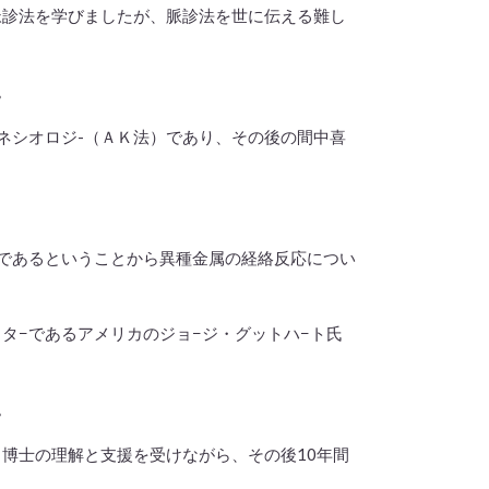
診法を学びましたが、脈診法を世に伝える難し
た。
ジ-（ＡＫ法）であり、その後の間中喜
場であるということから異種金属の経絡反応につい
タ−であるアメリカのジョ−ジ・グットハ−ト氏
。
博士の理解と支援を受けながら、その後10年間