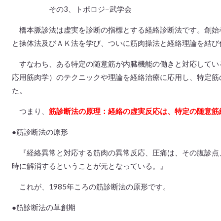
その3、トポロジ−武学会
橋本脈診法は虚実を診断の指標とする経絡診断法です。創始者
と操体法及びＡＫ法を学び、ついに筋肉操法と経絡理論を結び
すなわち、ある特定の随意筋が内臓機能の働きと対応してい
応用筋肉学）のテクニックや理論を経絡治療に応用し、特定筋
た。
つまり、
筋診断法の原理：経絡の虚実反応は、特定の随意筋
●筋診断法の原形
『経絡異常と対応する筋肉の異常反応、圧痛は、その腹診点
時に解消するということが元となっている。』
これが、1985年ころの筋診断法の原形です。
●筋診断法の草創期