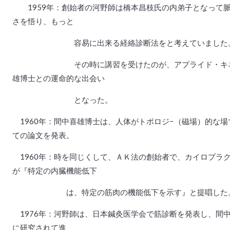
1959年：創始者の河野師は橋本昌枝氏の内弟子となって脈
さを悟り、もっと
容易に出来る経絡診断法をと考えていまし
その時に講習を受けたのが、アプライド・キネシオロ
雄博士との運命的な出会い
となった。
1960年：間中喜雄博士は、人体がトポロジ−（磁場）的な
ての論文を発表。
1960年：時を同じくして、ＡＫ法の創始者で、カイロプラク
が『特定の内臓機能低下
は、特定の筋肉の機能低下を示す』と提唱した
1976年：河野師は、日本鍼灸医学会で筋診断を発表し、間中
に研究されて進