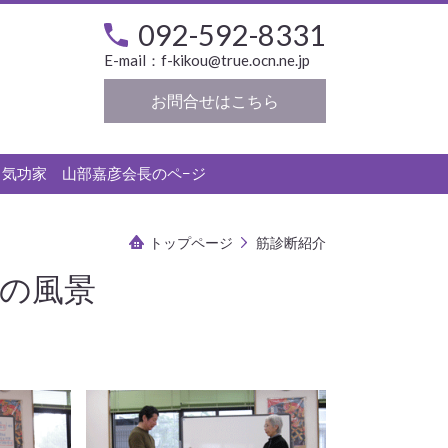
092-592-8331
E-mail：
f-kikou@true.ocn.ne.jp
お問合せはこちら
気功家 山部嘉彦会長のペ−ジ
トップページ
筋診断紹介
の風景